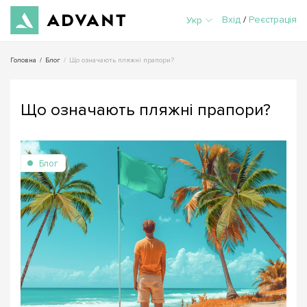
Вхід
/
Реєстрація
Укр
Головна
/
Блог
/
Що означають пляжні прапори?
Що означають пляжні прапори?
Блог