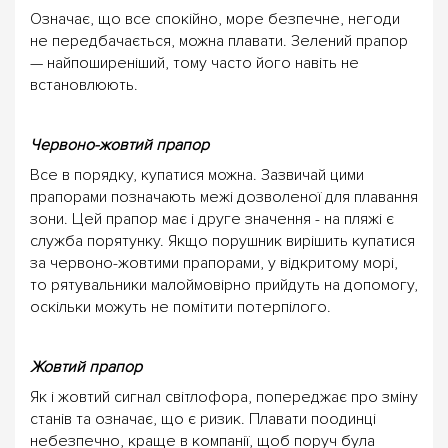
Означає, що все спокійно, море безпечне, негоди
не передбачається, можна плавати. Зелений прапор
— найпоширеніший, тому часто його навіть не
встановлюють.
Червоно-жовтий прапор
Все в порядку, купатися можна. Зазвичай цими
прапорами позначають межі дозволеної для плавання
зони. Цей прапор має і друге значення - на пляжі є
служба порятунку. Якщо порушник вирішить купатися
за червоно-жовтими прапорами, у відкритому морі,
то рятувальники малоймовірно прийдуть на допомогу,
оскільки можуть не помітити потерпілого.
Жовтий прапор
Як і жовтий сигнал світлофора, попереджає про зміну
станів та означає, що є ризик. Плавати поодинці
небезпечно, краще в компанії, щоб поруч була