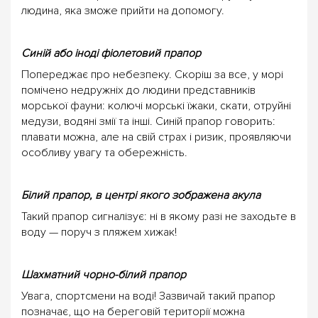
людина, яка зможе прийти на допомогу.
Синій або іноді фіолетовий прапор
Попереджає про небезпеку. Скоріш за все, у морі
помічено недружніх до людини представників
морської фауни: колючі морські їжаки, скати, отруйні
медузи, водяні змії та інші. Синій прапор говорить:
плавати можна, але на свій страх і ризик, проявляючи
особливу увагу та обережність.
Білий прапор, в центрі якого зображена акула
Такий прапор сигналізує: ні в якому разі не заходьте в
воду — поруч з пляжем хижак!
Шахматний чорно-білий прапор
Увага, спортсмени на воді! Зазвичай такий прапор
позначає, що на береговій території можна