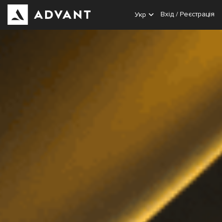
Вхід
/
Реєстрація
Укр