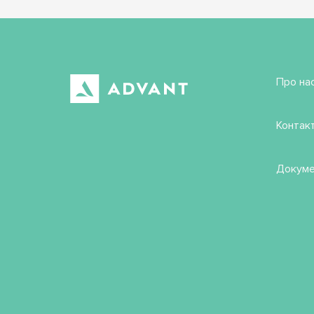
Про на
Контак
Докуме