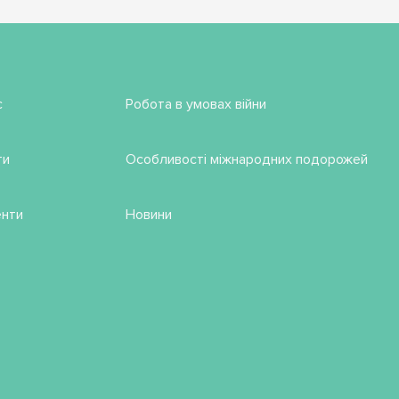
с
Робота в умовах війни
ти
Особливості міжнародних подорожей
нти
Новини