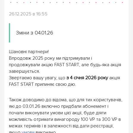
26.12.2025 в 16:55
Зміни з 04.01.26
Шановні партнери!
Впродовж 2025 року ми підтримували і
продовжували акцію FAST START, але будь-яка акція
завершується.
Звертаємо вашу увагу, що
з 4 січня 2026 року
акція
FAST START припиняє свою дію.
Також доводимо до відома, що для тих користувачів,
які до 03.01.26 включно придбали абонемент і
почали виконувати умови цієї акції, буде діяти
можливість отримати винагороду 100 VP та 300 VP в
межах термінів і в залежності від дати реєстрації,
якщо
умови
виконано.