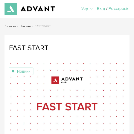
Вхід
/
Реєстрація
Укр
Головна
/
Новини
/
FAST START
FAST START
Новини