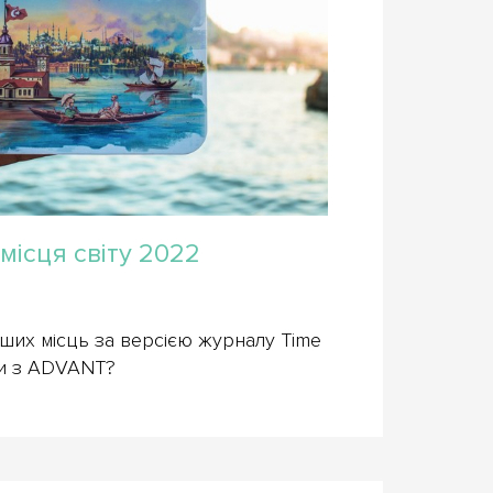
місця світу 2022
іших місць за версією журналу Time
ти з ADVANT?