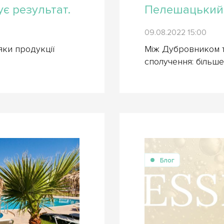
ує результат.
Пелешацький м
09.08.2022 15:00
яки продукції
Між Дубровником т
сполучення: більше
Блог