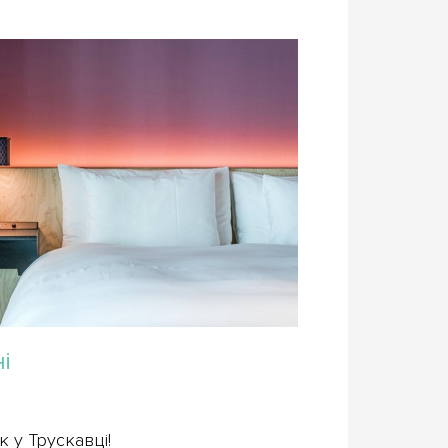
ні
 у Трускавці!