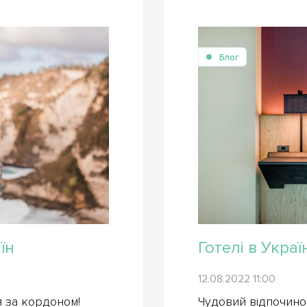
Блог
їн
Готелі в Украї
12.08.2022 11:00
я за кордоном!
Чудовий відпочинок