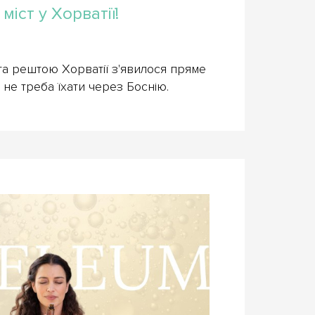
іст у Хорватії!
а рештою Хорватії з'явилося пряме
 не треба їхати через Боснію.